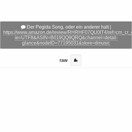
Der Pegida Song, oder ein anderer halt |
https://www.amazon.de/review/RHRHF07QU0IT4/ref=cm_cr_d
ie=UTF8&ASIN=B019QQ9QRQ&channel=detail-
glance&nodeID=77195031&store=dmusic
raw