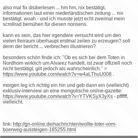
also mal fix drüberlesen ... hm hm, nix bestätigt,
informationen laut einer niederländischen zeitung ... nix
bestätigt. woah - und ich musste jetzt echt zweimal mein
scrollrad bemühen für diesen nonsens.
kann es sein, das hier irgendwie versucht wird um den
vielen freiraum überhaupt erstmal zeilen zu erzeugen? soll
denn der bericht ... verbrechen illustrieren?
besonders schön finde ich: "Ob es sich bei dem Toten in
Nordhorn wirklich um Alvarez handelt, ist zwar offiziell noch
nicht bestätigt, gilt jedoch als wahrscheinlich." =
https://www.youtube.com/watch?v=w4aLThuU008
.
morgen leg ich richtig ein hin und geb dann ein (vielleicht)
exklusiv-interview an eine mongolische online-gazette:
https://www.youtube.com/watch?v=YTVKSyX3yXs
- pffffff,
vielleicht.
link:
http://gn-online.de/nachrichten/wollte-toter-vom-
boerweg-aussteigen-165255.html