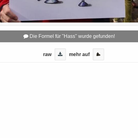
Die Formel für "Hass" wurde gefunden!
raw
mehr auf