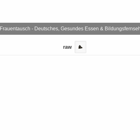
Frauentausch - Deutsches, Gesundes Essen & Bildungsfernse
raw